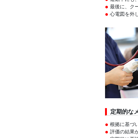
最後に、ク
心電図を外
定期的な
根拠に基づ
評価の結果