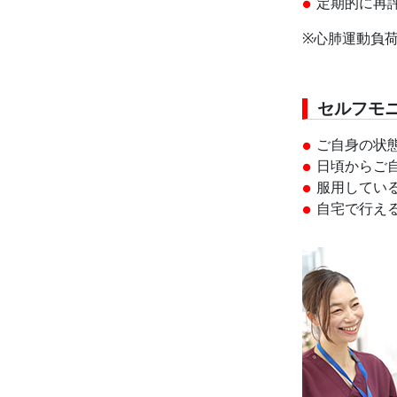
定期的に再
※心肺運動負荷
セルフモ
ご自身の状
日頃からご
服用してい
自宅で行え