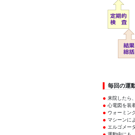
毎回の運
来院したら
心電図を装
ウォーミン
マシーンに
エルゴメー
運動中にも