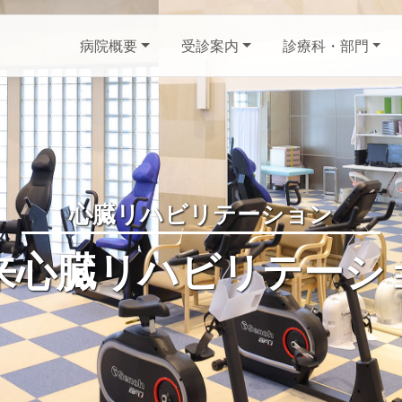
病院概要
受診案内
診療科・部門
心臓リハビリテーション
来心臓リハビリテーシ