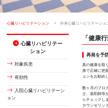
心臓リハビリテーション
外来心臓リハビリテーショ
「健康行
心臓リハビリテー
ション
再発を予
対象疾患
真の健康を取
身で正確に把
ョンをお勧め
有効性
数ヶ月のプロ
入院心臓リハビリテーシ
士、薬剤師等
ョン
らチェックし
カウンセリン