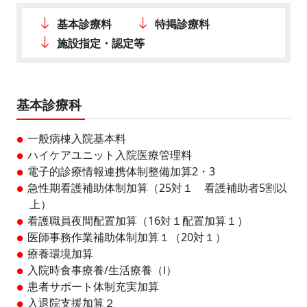
基本診療料
特掲診療料
施設指定・認定等
基本診療科
一般病棟入院基本料
ハイケアユニット入院医療管理料
電子的診療情報連携体制整備加算2・3
急性期看護補助体制加算（25対１ 看護補助者5割以
上）
看護職員夜間配置加算（16対１配置加算１）
医師事務作業補助体制加算１（20対１）
療養環境加算
入院時食事療養/生活療養（Ⅰ）
患者サポート体制充実加算
入退院支援加算２