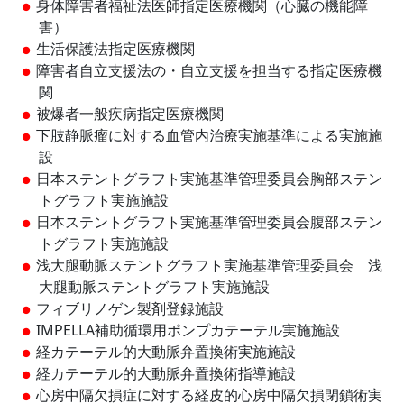
身体障害者福祉法医師指定医療機関（心臓の機能障
害）
生活保護法指定医療機関
障害者自立支援法の・自立支援を担当する指定医療機
関
被爆者一般疾病指定医療機関
下肢静脈瘤に対する血管内治療実施基準による実施施
設
日本ステントグラフト実施基準管理委員会胸部ステン
トグラフト実施施設
日本ステントグラフト実施基準管理委員会腹部ステン
トグラフト実施施設
浅大腿動脈ステントグラフト実施基準管理委員会 浅
大腿動脈ステントグラフト実施施設
フィブリノゲン製剤登録施設
IMPELLA補助循環用ポンプカテーテル実施施設
経カテーテル的大動脈弁置換術実施施設
経カテーテル的大動脈弁置換術指導施設
心房中隔欠損症に対する経皮的心房中隔欠損閉鎖術実