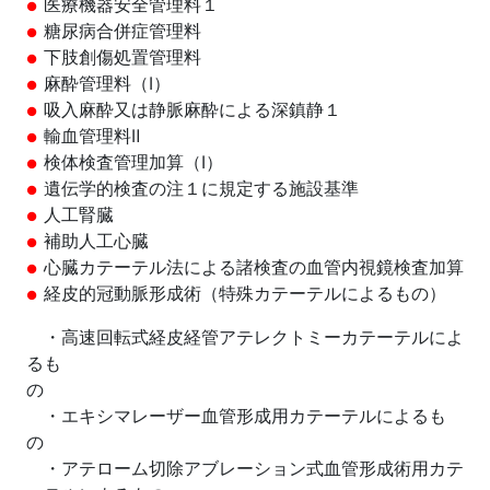
医療機器安全管理料１
糖尿病合併症管理料
下肢創傷処置管理料
麻酔管理料（Ⅰ）
吸入麻酔又は静脈麻酔による深鎮静１
輸血管理料Ⅱ
検体検査管理加算（Ⅰ）
遺伝学的検査の注１に規定する施設基準
人工腎臓
補助人工心臓
心臓カテーテル法による諸検査の血管内視鏡検査加算
経皮的冠動脈形成術（特殊カテーテルによるもの）
・高速回転式経皮経管アテレクトミーカテーテルによ
るも
・エキシマレーザー血管形成用カテーテルによるも
の
・アテローム切除アブレーション式血管形成術用カテ