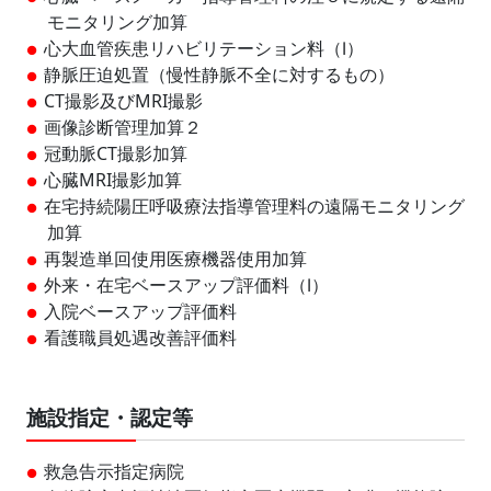
モニタリング加算
心大血管疾患リハビリテーション料（Ⅰ）
静脈圧迫処置（慢性静脈不全に対するもの）
CT撮影及びMRI撮影
画像診断管理加算２
冠動脈CT撮影加算
心臓MRI撮影加算
在宅持続陽圧呼吸療法指導管理料の遠隔モニタリング
加算
再製造単回使用医療機器使用加算
外来・在宅ベースアップ評価料（Ⅰ）
入院ベースアップ評価料
看護職員処遇改善評価料
施設指定・認定等
救急告示指定病院