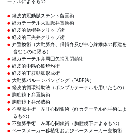
ーテルによるもの
経皮的冠動脈ステント留置術
経カテーテル大動脈弁置換術
経皮的僧帽弁クリップ術
経皮的三尖弁クリップ術
弁置換術（大動脈弁、僧帽弁及び中心線維体の再建を
含むものに限る）
経カテーテル弁周囲欠損孔閉鎖術
経皮的中隔心筋焼灼術
経皮的下肢動脈形成術
大動脈バルーンパンピング（IABP法）
経皮的循環補助法（ポンプカテーテルを用いたもの）
胸腔鏡下弁置換術
胸腔鏡下弁形成術
不整脈手術 左耳心閉鎖術（経カテーテル的手術によ
るもの）
不整脈手術 左耳心閉鎖術（胸腔鏡下によるもの）
ペースメーカー移植術およびペースメーカー交換術