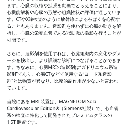
ます。心臓の収縮や拡張を動画でとらえることにより、
心機能解析や心臓の形態や組織性状の評価に適していま
す。CTやX線検査のように放射線による被ばくを心配す
ることもありません。造影剤を使わずに心臓の動きを解
析し、心臓の栄養血管である冠動脈の撮影を行うことが
可能です。
さらに、造影剤を使用すれば、心臓組織内の変化やダメ
ージを検出し、より詳細な診断につなげることができま
す。ちなみに、心臓MRIの造影剤は“ガドリニウム系造
影剤”であり、心臓CTなどで使用する“ヨード系造影
剤”とは物質が異なり、比較的副作用が少ないと言われ
ています。
当院にある MRI 装置は、MAGNETOM Sola
Cardiovascular Edition®（Siemens社製）で、心血管
系の検査に特化して開発されたプレミアムクラスの
1.5T 装置です。