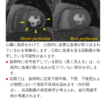
心臓に負荷をかけて、心筋内に必要な血液が取り込まれ
ているかを画像化します。心筋に血液を送る冠動脈が狭
窄している可能性があります。
負荷時に信号低下している部位（黒く見える）は、心
筋内に血液の取り込みが足りていない部分を示しま
す。
右図では、負荷時に左室下部中隔、下壁、下後壁およ
び側壁において造影不良域を認めます（矢印部
分）。右冠動脈の有意狭窄が考えられ、血行再建手
術が考慮されます。