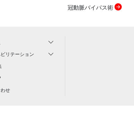
冠動脈バイパス術
報
ハビリテーション
集
P
合わせ