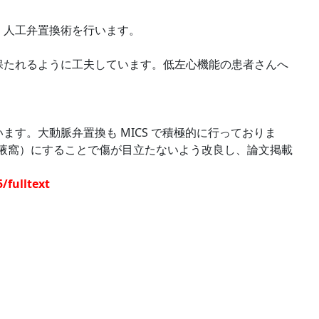
、人工弁置換術
を行います。
保
たれるように工夫しています。低左心機能の患者さんへ
います。大動脈
弁置換も MICS で積極的に行っておりま
腋窩）にすることで
傷が目立たないよう改良し、論文掲載
/fulltext