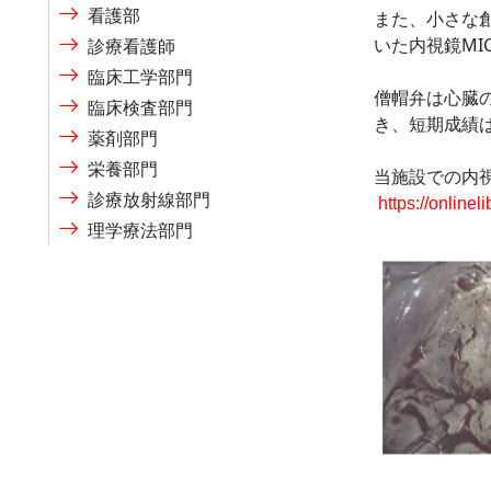
看護部
また、小さな
いた内視鏡MI
診療看護師
臨床工学部門
僧帽弁は心臓
臨床検査部門
き、短期成績
薬剤部門
栄養部門
当施設での内視
診療放射線部門
https://online
理学療法部門