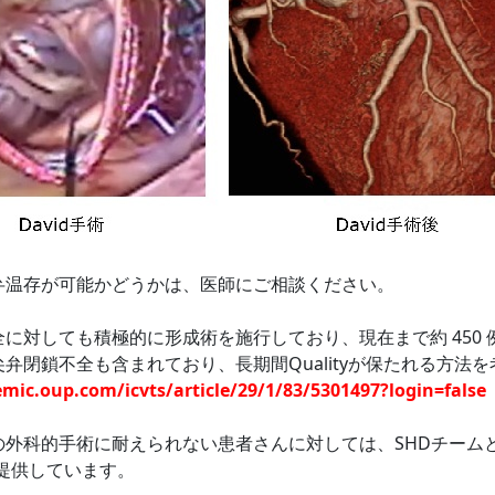
弁温存が可能かどうかは、医師
にご相談ください。
に対しても積極的に形成術を施行しており、現在まで約 450 
尖弁閉鎖不全も含まれており、長
期間Qualityが保たれる方
emic.oup.com/icvts/article/29/1/83/5301497?login=false
の外科的手術に耐えられない患者さんに対しては、SHDチーム
p）を提供しています。