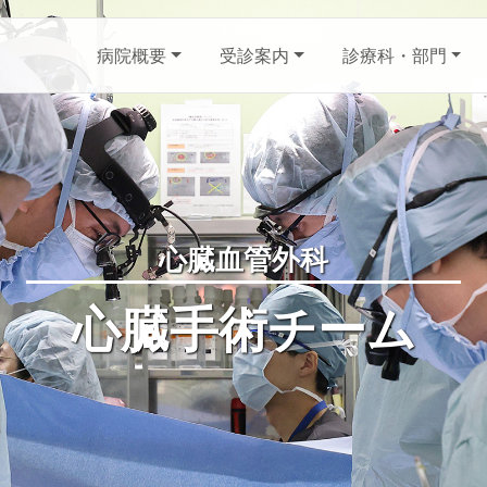
病院概要
受診案内
診療科・部門
心臓血管外科
心臓手術チーム