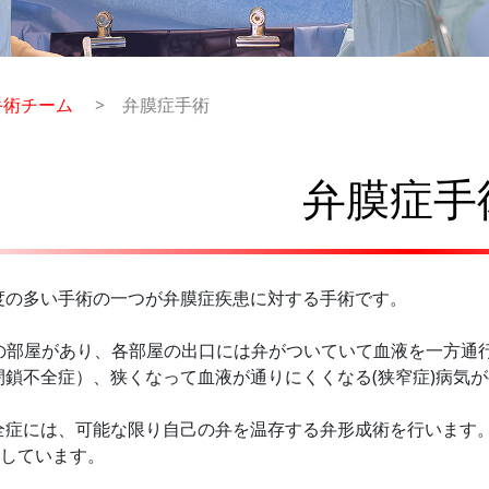
手術チーム
弁膜症手術
弁膜症手
度の多い手術の一つが弁膜症疾患に対する手術です。
 つの部屋があり、各部屋の出口には弁がついていて血液を一方通
閉鎖不全症）、狭くなって血液が
通りにくくなる(狭窄症)病気
全症には、可能な限り自己の弁を温存する弁形成術を行います
刀しています。