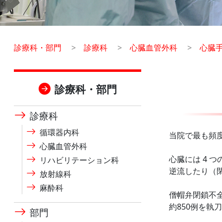
診療科・部門
診療科
心臓血管外科
心臓
診療科・部門
診療科
循環器内科
当院で最も頻
心臓血管外科
心臓には 4
リハビリテーション科
逆流したり（
放射線科
麻酔科
僧帽弁閉鎖不
約850例を執
部門