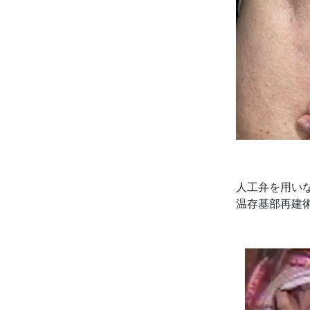
人工弁を用い
温存基部再建