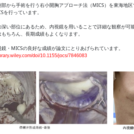
創部か
ら手術を行う右小開胸アプローチ法（MICS）を東海地区
CSを行っています。
の深い部位にある
ため、内視鏡を用いることで詳細な観察が可能と
はもちろん、長期成績もよくなります。
鏡・MICS
の良好な成績が論文にとりあげられています。
library.wiley.com/doi/10.1155/jocs/7846083