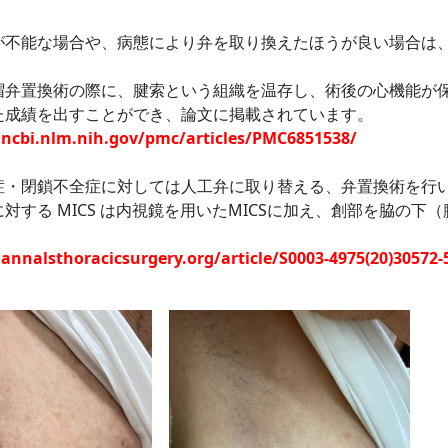
が不能な場合や、病態により弁を取り換えたほうが良い場合は
帽弁置換術の際に、腱索という組織を温存し、術後の心機能が
た成績を出すことができ、
論文に掲載されています。
ncbi.nlm.nih.gov/pmc/articles/PMC6851538/
症・閉鎖不全症に対しては人工弁に取り替える、弁置換術を行
対する MICS は内視鏡を用いた
MICSに加え、
創部を脇の下（
。
annalsthoracicsurgery.org/article/S0003-4975(20)30572-5