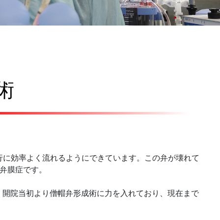
術
行に効率よく
流れるようにできています。この弁が壊れて
が弁膜症です。
。開院当初より
僧帽弁形成術に力を入れており、現在まで