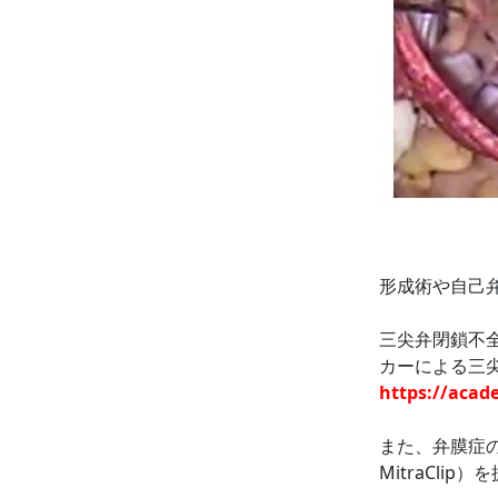
形成術や自己
三尖弁閉鎖不全
カーによる三
https://acad
また、弁膜症
MitraCli